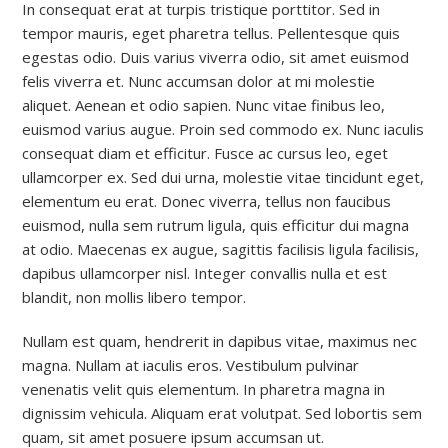
In consequat erat at turpis tristique porttitor. Sed in
tempor mauris, eget pharetra tellus. Pellentesque quis
egestas odio. Duis varius viverra odio, sit amet euismod
felis viverra et. Nunc accumsan dolor at mi molestie
aliquet. Aenean et odio sapien. Nunc vitae finibus leo,
euismod varius augue. Proin sed commodo ex. Nunc iaculis
consequat diam et efficitur. Fusce ac cursus leo, eget
ullamcorper ex. Sed dui urna, molestie vitae tincidunt eget,
elementum eu erat. Donec viverra, tellus non faucibus
euismod, nulla sem rutrum ligula, quis efficitur dui magna
at odio. Maecenas ex augue, sagittis facilisis ligula facilisis,
dapibus ullamcorper nisl. Integer convallis nulla et est
blandit, non mollis libero tempor.
Nullam est quam, hendrerit in dapibus vitae, maximus nec
magna. Nullam at iaculis eros. Vestibulum pulvinar
venenatis velit quis elementum. In pharetra magna in
dignissim vehicula. Aliquam erat volutpat. Sed lobortis sem
quam, sit amet posuere ipsum accumsan ut.